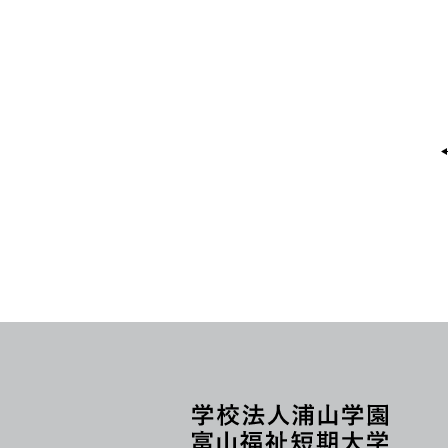
そして、
3年生になる前に「
ふくたんOPEN
総合型選抜入試説明を行います！！
CAMPUS
」に参加してみませんか。在
※総合型選抜で受験をお考えの方には
卒業生からも色々な話が聞ける絶好の
時に必要となる志望理由書を配布いた
スです‼
ふくたんの授業のこと、キャンパスラ
す。
入試について詳しく知りたい方は、ぜ
こと知りたい情報を自分の目で見て聞
加ください！
かめる絶好の機会としてください♪
ー・－・－・－・－・－・－・－・－
－・－・－・－・－・－・－・－・－
－・－・－・－・
どの学科も、在学生＆卒業生も参加し
で、学生生活や勉強のこと、仕事のこ
ど、リアルな声をきいて、進路選択の
にしてください！！
下記ご案内にて、詳しい内容を掲載し
ます！
ご参加、お待ちしております♪♪