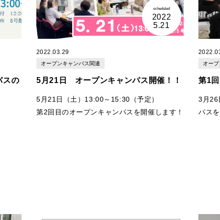
scheduled
2022
5.21
り、
募集
2022.03.29
2022.0
、
参加者
オープンキャンパス関連
オープ
（過去
パスの
5月21日 オープンキャンパス開催！！
第1
ご参考
式会社
5月21日（土）13:00～15:30（予定）
3月2
、『
お
第2回目のオープンキャンパスを開催します！
パスを
こと』
わるお
♪
悪天候
お話い
りがと
体験授業、学科説明、キャンパスツアー、個
ープン
別相談
体験授
そして
在学生＆卒業生から話を聞く時間もご
につい
ーーー
用意♪
知って
ー
在学生
からは、ふくたんの授業について、学
在学生
生生活について、
実習についてなどパンフレ
のこと
してい