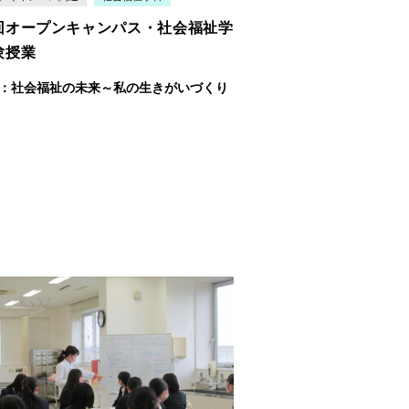
回オープンキャンパス・社会福祉学
験授業
：社会福祉の未来～私の生きがいづくり
中村尚紀
体験授業では中村先生が日本の現状だ
なく、
世界から見た日本のイメージ等
シャルワークの考えと繋げな
体験授業では今年の３月に卒業し金城
がら授業
した。
編入した山田さんにア
シスタントとし
授業のサポートをしてもらいながら、
談として、
ふくたんでの学びやキャリ
について話をしました。