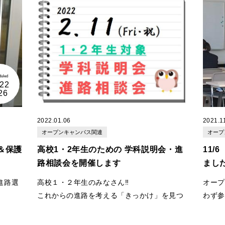
ットやHPではわからないリアルな声を
実際に自分の夢を叶えて専門職として働いて
直接聞
た。
ぜひ、
くことができます！
いる
卒業生
からは、
ふくたんでの学びが今の
仕事にどの様に活かされているか。
専門分野
予定して
を目指す参加者に伝えておきたいメッセージ
また、ふくたんのオープンキャンパスの体験
を伝えてもら
授業は、毎回違う内容です！！
います！
ーーー
初めての方はもちろん、前回参加した方も、
ー
duled
22
ぜひご参加してみてください！
科
・
国
26
体験授業などの詳しい内容は下記のご案内
ま
を
ご覧ください★
参加いた
2022.01.06
2021.1
プログラ
オープンキャンパス関連
オープ
少しでも本学に興味がある方、進路に迷って
授業
＆保護
高校1・2年生のための 学科説明会・進
11
いる方、
学科歓談
路相談会を開催します
まし
なんとなく気になるという方、一度オープン
キャンパスに参加されてみませんか？？
・－・
進路選
高校１・２年生のみなさん‼
オープ
お待ちしております♪♪
・－・
これからの進路を考える「きっかけ」を見つ
わず参
パス見
観光分
けにきませんか。
加した
人と関わることが好きな人。人と話すのが好
全ての
初めて