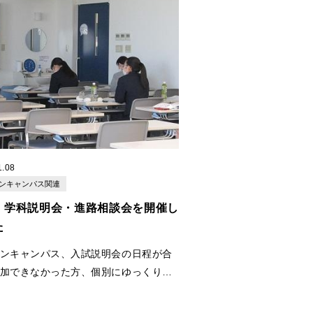
今後の参考にしてください！
1.08
ンキャンパス関連
/6 学科説明会・進路相談会を開催し
た
ンキャンパス、入試説明会の日程が合
加できなかった方、個別にゆっくり参
い方、本学に興味をお持ちくださった
方々を対象とし、学科説明会・進路相
参加される方、初めてではないけども