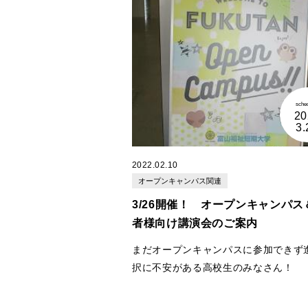
ます♪
内容はお楽しみに！！
（今後は他の学科でもSpecial dayを
います！）
ーーーーーーーーーーーーーーーーー
ーーーーーーーーーーーーーーーーー
sche
20
もちろん、
社会福祉学科
・
幼児教育学
3.
際観光学科
も楽しい体験授業がござい
す！！
この3学科につきましては、初めてご
2022.02.10
だく方・2回目以降ご参加の方と、別
オープンキャンパス関連
ムをご用意しております。
初めてご参加の方・・学科説明→体験
3/26開催！ オープンキャンパス
2回目以降ご参加の方・・体験授業→
者様向け講演会のご案内
タイム
ー・－・－・－・－・－・－・－・－
まだオープンキャンパスに参加できず
－・－・－・－・－・－・－・－・－
択に不安がある高校生のみなさん！
－・－・－・－・
また、希望者プログラムでは、キャン
福祉分野、看護分野、幼児教育分野、
学・個別相談
野 に興味関心があるみなさん！