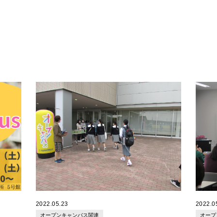
際観光学科に分かれて授業を体験いただきま
などを
した。
今回は
を中心
学生に
た。
ふくた
護の専
後、ベ
てもら
行い、
でいた
で、楽
か。
2022.05.23
2022.0
オープンキャンパス関連
オープ