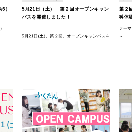
/6）
5月21日（土） 第２回オープンキャン
第２
パスを開催しました！
科体
土）
テーマ
5月21日(土)、第２回、オープンキャンパスを
～
を開催い
開催しました！！
講師：
ご参加いただいきました皆様、ありがとうご
今回の
学科
ざいました。
けでは
をソー
また、
！
で
今回は、体験授業・学科説明会・キャンパス
をしま
大学に
見学など、様々な企画をご用意しました！！
て体験
特別対
を準備
ア形成
います
などを