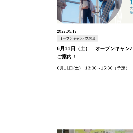
知っていただければと思います。
詳細はチラシをご覧ください！
そして、7月のオープンキャンパスよ
要項の配布を開始いたします！
2022.05.19
また、8月のオープンキャンパスでは
オープンキャンパス関連
特典といたしまして、入学試験ガイド
6月11日（土） オープンキャン
問題）をお渡しいたします！！
入試の
ご案内！
にお持ちください！
そして、8月6日は保護者様向けに、株
リクルートの大和 映里 氏をお招きし
6月11日(土) 13:00～15:30（予定）
子様の進路選択について大事にしたい
進学の現状や今後の展望は？進学に関
をテーマに
金とは？皆様が気になる内容について
特別進路講演会を行いま
第３回目のオープンキャンパスを
す。
ただきます。
開催します！！
この夏、進路決定のご参考に、ぜひオ
キャンパスに参加してみませんか？
ーーーーーーーーーーーーーーーーー
お待ちしております！！
ーーーーーーーーーーーーーーーーー
今回は
看護学科Special day！
看護学科は、在学生による企画を準備