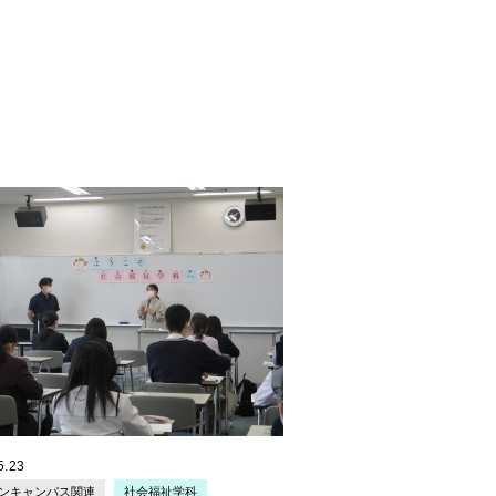
看護学科Special day
ということで、在
よる企画を実施しました。
んについてや、学科について、また看
門的な知識についてのクイズを行った
ッドから車椅子への移乗介助を体験し
いました。また、車椅子の試乗体験も
注意するポイントなどについて、学ん
だきました。在学生の企画ということ
しんでいただけたのではないでしょう
5.23
ンキャンパス関連
社会福祉学科