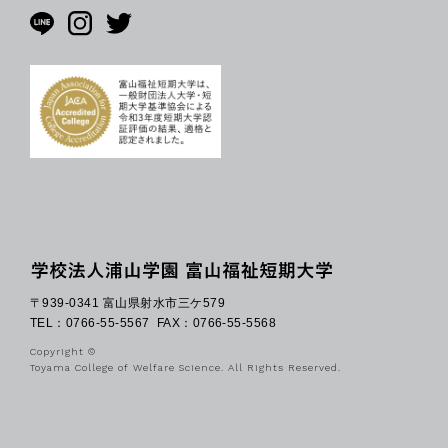
〒939-0341 富山県射水市三ケ579
TEL：0766-55-5567
FAX：0766-55-5568
Copyright ©
Toyama College of Welfare Science. All Rights Reserved.