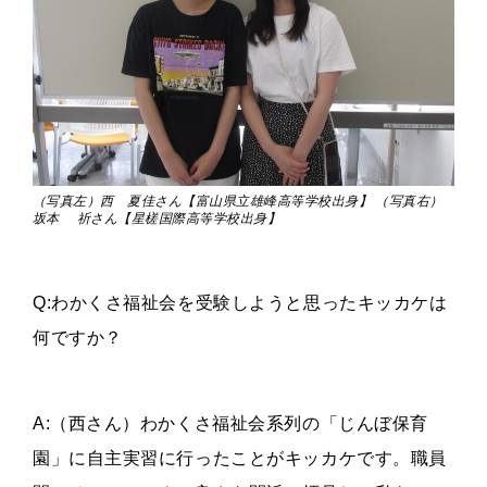
（写真左）西 夏佳さん【富山県立雄峰高等学校出身】 （写真右）
坂本 祈さん【星槎国際高等学校出身】
Q:わかくさ福祉会を受験しようと思ったキッカケは
何ですか？
A:（西さん）わかくさ福祉会系列の「じんぼ保育
園」に自主実習に行ったことがキッカケです。職員